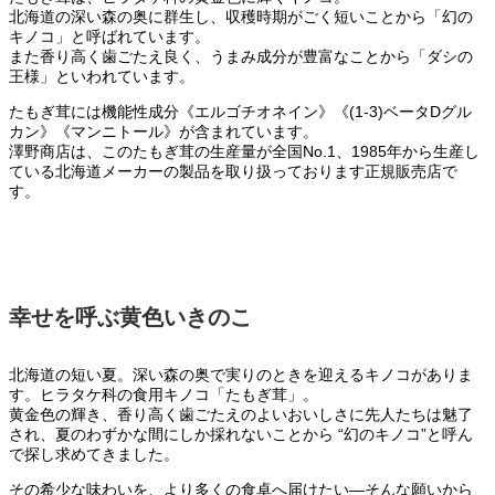
北海道の深い森の奥に群生し、収穫時期がごく短いことから「幻の
キノコ」と呼ばれています。
また香り高く歯ごたえ良く、うまみ成分が豊富なことから「ダシの
王様」といわれています。
たもぎ茸には機能性成分《エルゴチオネイン》《(1-3)ベータDグル
カン》《マンニトール》が含まれています。
澤野商店は、このたもぎ茸の生産量が全国No.1、1985年から生産し
ている北海道メーカーの製品を取り扱っております正規販売店で
す。
幸せを呼ぶ黄色いきのこ
北海道の短い夏。深い森の奥で実りのときを迎えるキノコがありま
す。ヒラタケ科の食用キノコ「たもぎ茸」。
黄金色の輝き、香り高く歯ごたえのよいおいしさに先人たちは魅了
され、夏のわずかな間にしか採れないことから “幻のキノコ”と呼ん
で探し求めてきました。
その希少な味わいを、より多くの食卓へ届けたい—そんな願いから