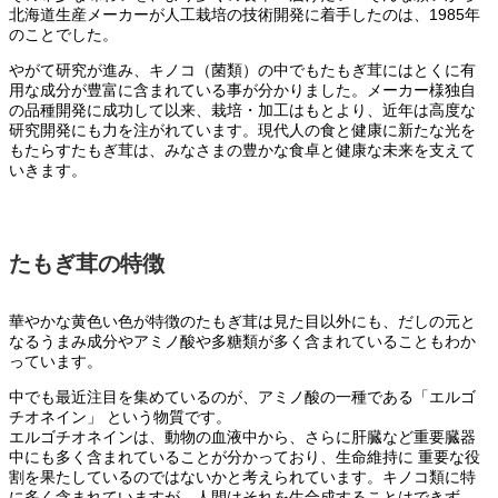
北海道生産メーカーが人工栽培の技術開発に着手したのは、1985年
のことでした。
やがて研究が進み、キノコ（菌類）の中でもたもぎ茸にはとくに有
用な成分が豊富に含まれている事が分かりました。メーカー様独自
の品種開発に成功して以来、栽培・加工はもとより、近年は高度な
研究開発にも力を注がれています。現代人の食と健康に新たな光を
もたらすたもぎ茸は、みなさまの豊かな食卓と健康な未来を支えて
いきます。
たもぎ茸の特徴
華やかな黄色い色が特徴のたもぎ茸は見た目以外にも、だしの元と
なるうまみ成分やアミノ酸や多糖類が多く含まれていることもわか
っています。
中でも最近注目を集めているのが、アミノ酸の一種である「エルゴ
チオネイン」 という物質です。
エルゴチオネインは、動物の血液中から、さらに肝臓など重要臓器
中にも多く含まれていることが分かっており、生命維持に 重要な役
割を果たしているのではないかと考えられています。キノコ類に特
に多く含まれていますが、人間はそれを生合成することはできず、