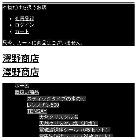
本物だけを扱うお店
会員登録
ログイン
カート
只今、カートに商品はございません。
澤野商店
澤野商店
ホーム
取扱い商品
スティックタイプの氷のう
L-シスチン500
TENSAY
天然クリスタル塩
天然クリスタル塩《粗塩》
電磁波調律シール（6枚セット）
電磁波調律シール（24枚セット）