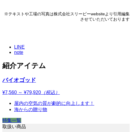
※テキストや工場の写真は株式会社スリービーwebsiteより引用編集
させていただいております
LINE
note
紹介アイテム
バイオゴッド
¥7,560 ～ ¥79,920
（税込）
屋内の空気の質が劇的に向上します！
海からの贈り物
特集一覧
取扱い商品