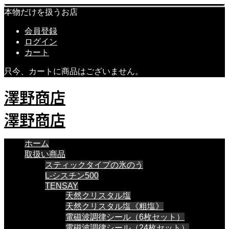
本物だけを扱うお店
会員登録
ログイン
カート
只今、カートに商品はございません。
澤野商店
澤野商店
ホーム
取扱い商品
スティックタイプの氷のう
L-シスチン500
TENSAY
天然クリスタル塩
天然クリスタル塩《粗塩》
電磁波調律シール（6枚セット）
電磁波調律シール（24枚セット）